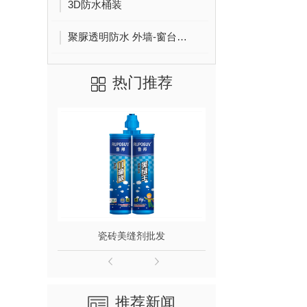
3D防水桶装
聚脲透明防水 外墙-窗台-卫生间修缮
热门推荐
瓷砖美缝剂批发
甄瓷西亚卡瓷
推荐新闻