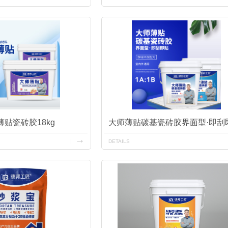
贴瓷砖胶18kg
大师薄贴碳基瓷砖胶界面型·即刮
DETAILS