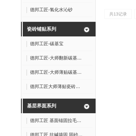
德邦工匠-氢化水沁砂
共13记录
瓷砖铺贴系列
德邦工匠-碳基宝
德邦工匠-大师翻新碳基瓷砖胶
德邦工匠-大师薄贴碳基大扳胶
德邦工匠大师薄贴瓷砖胶18kg
基层界面系列
德邦工匠 基面锚固拉毛剂 抗碱·防水型 (LM)聚合物改性乳液抗碱防潮涂料
德邦工匠 抗碱墙固 固砂·渗透型 (QG)聚合物改性乳液抗碱防潮涂料