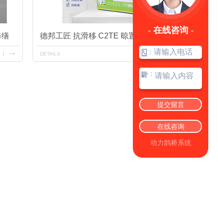
- 在线咨询 -
修缮
德邦工匠 抗滑移 C2TE 晾置时间长 ADHESIVE 大板岩板防霉
：
DETAILS
：
提交留言
在线咨询
动力鹊桥系统