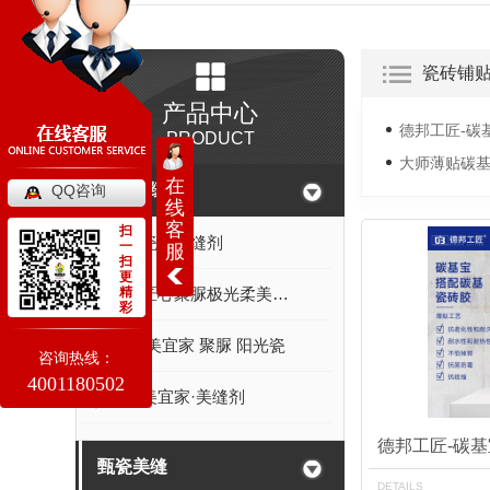
瓷砖铺
产品中心
德邦工匠-碳
PRODUCT
大师薄贴碳基
在
瓷砖美缝剂
QQ咨询
线
客
扫
陕西瓷砖美缝剂
一
服
扫
更
精
泰永匠心聚脲极光柔美缝剂
彩
甄瓷 美宜家 聚脲 阳光瓷
咨询热线：
4001180502
甄瓷美宜家·美缝剂
德邦工匠-碳基
甄瓷美缝
DETAILS